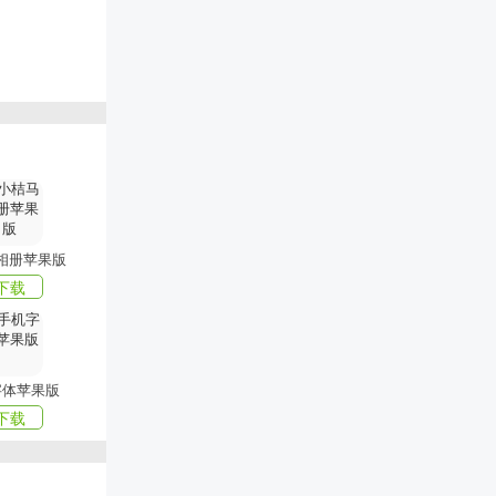
完成相应课
知，统一教
多关注
相册苹果版
下载
字体苹果版
下载