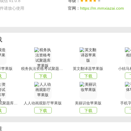
信 v1.0.8
等级：
件请放心使用
官网：
https://m.mmxiazai.com
实用的校园服务软件平台，能够帮助学生在线学习网络课程，并
，获得学分。帮助教师通过网络便捷管理在校学生，发布校务通
生的学习效率。
编为您带来的智慧信院软件下载相关内容了，更多精彩APP请多
载
师苹果版
税务执法资格考试聚题库苹果版
英文翻译器苹果版
小桔马
载
下载
下载
护士资格证考试聚题库苹果版
人人动画观影厅苹果版
美丽识妆苹果版
手机
载
下载
下载
章