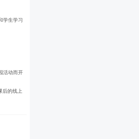
和学生学习
园活动而开
课后的线上
应学分，在满
充满知识性