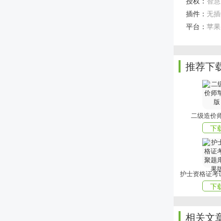
授权：
智慧成
插件：
无插
是一款便捷
程网络考试
平台：
苹果
学，提升学
上文就是小
推荐下
mmxiazai!
二级造价
下
下
相关文