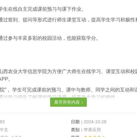
学生在线自主完成课前预习与课下作业。
通过签到、提问等形式进行师生课堂互动，提高学生学习积极性
通过参与丰富多彩的校园活动，也能获取学分。
山西农业大学信息学院为方便广大师生在线学习、课堂互动和校
PP。
信院”， 学生可完成课前的预习、课中与教师、同学之间的互动和
通过学习报告了解课程学习进度，提高学生学习积极性。
展开所有内容 ↓
过“智慧信院”参与学校各个活动组织单位组织的活动，并获得相
课程学习的同时，丰富学生的校园
生活
，让学生的大学校园生活
.83
日期：
2024-10-28
促进学生全方面发展。
中文
类别：
苹果应用