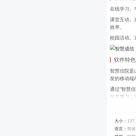
在线学习。
课堂互动。
效率。
校园活动。
软件特色
智慧信院是
发的移动端A
通过“智慧
自主学习，
学生还可通
足学生完成
大小：
137
与趣味性，
语言：
简体
软件测评