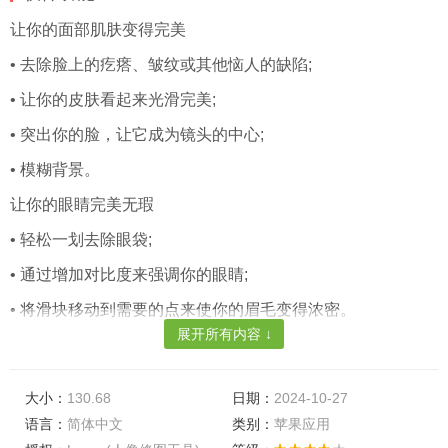
让你的面部肌肤变得完美
• 去除脸上的疙瘩、皱纹或其他恼人的缺陷;
• 让你的皮肤看起来光滑完美;
• 突出你的脸，让它成为镜头的中心;
• 模糊背景。
让你的眼睛完美无瑕
• 轻松一划去除眼袋;
• 通过增加对比度来强调你的眼睛;
• 将滑块移动到需要的点来使你的眉毛变得浓密。
展开所有内容 ↓
让自己成为焦点
• 通过镜头校正增加自拍的深度;
大小：
130.68
日期：
2024-10-27
• 让你的嘴唇显得活力十足，让它们更加亮丽饱满;
语言：
简体中文
类别：
苹果应用