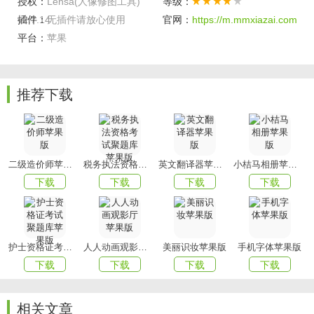
• 为你的自拍调整出完美的光线。
授权：
Lensa(人像修图工具)
等级：
v2.7.14
插件：
无插件请放心使用
官网：
https://m.mmxiazai.com
调整背景
平台：
苹果
• 滑动调整背景模糊度和深度
• 让它与你的肖像完美匹配;
推荐下载
• 只需移动一个滑块，就可以将背景设置为动态，从而为你的
自拍添加动态效果;
• 添加 Petzval 镜头效果，确保你是自己拍摄的明星。
二级造价师苹果版
税务执法资格考试聚题库苹果版
英文翻译器苹果版
小桔马相册苹果版
额外优势功能
下载
下载
下载
下载
• 如果你时间紧张，你可以使用 Auto Adjust 让应用为你完成
一切;
• 增加或减少选定元素的曝光，以调整其在图片中的角色;
护士资格证考试聚题库苹果版
人人动画观影厅苹果版
美丽识妆苹果版
手机字体苹果版
• 通过调整色彩强度，使你的照片显露出欢乐、个性、悲伤，
下载
下载
下载
下载
或添加任何其他情感;
• 调整饱和度以强调你想要强调的;
相关文章