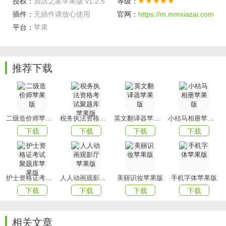
荐
授权：
酒店之家苹果版 v1.2.5
等级：
插件：
无插件请放心使用
官网：
https://m.mmxiazai.com
一键收藏
平台：
苹果
对于各种最为优质的酒店等，都可以在这里进行一键的收藏
处理
安全支付
推荐下载
提供了更加安全的在线支付服务，对每一次的支付都进行安
全的保护
软件优势
二级造价师苹果版
税务执法资格考试聚题库苹果版
英文翻译器苹果版
小桔马相册苹果版
下载
下载
下载
下载
为酒店业投资人及上下游供应链提供强大助力，推动酒店行
业蓬勃发展，超全品牌信息
品牌排行榜，助你轻松选品牌，资讯一网打尽，酒店市场资
讯，这里有你想了解的一切
护士资格证考试聚题库苹果版
人人动画观影厅苹果版
美丽识妆苹果版
手机字体苹果版
下载
下载
下载
下载
全国城市数据，出行热度、市场热度，助你一臂之力，转酒
店/买酒店，汇聚酒店投资人
相关文章
以上就是酒店之家苹果版的全部内容了，赶快收藏
mmxiazai