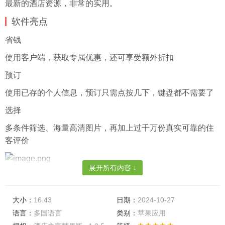
最新的酒店资源，非常的实用。
软件亮点
省钱
使用客户端，获取专属优惠，还可享受额外折扣
预订
使用已存的个人信息，预订只需点按几下，键盘都不需要了
选择
多条件筛选、海量高清图片，再加上过千万份真实可靠的住
客评价
展开所有内容 ↓
软件特色
酒店资讯
大小：
16.43
日期：
2024-10-27
各种最新的酒店资讯信息等，都会第一时间对用户们进行推
语言：
多国语言
类别：
苹果应用