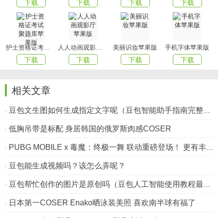
下载
下载
下载
下载
护士资格证考试聚题库苹果版
人人动画观影厅苹果版
美丽识妆苹果版
手机字体苹果版
下载
下载
下载
下载
相关文章
豆包文生图如何生成指定文字呢（豆包智能助手指南完整版）
低胸吊带是标配 身居韩国的俄罗斯肉感COSER
PUBG MOBILE x 毒魔：终极一舞 联动重磅登场！ 更有丰富活动，参与可免费获取套装~
豆包能生成视频吗？该怎么弄呢？
豆包帮忙创作的图片是原创吗（豆包人工智能使用教程最新版）
日本第一COSER Enako晒泳装美照 喜欢南半球有福了